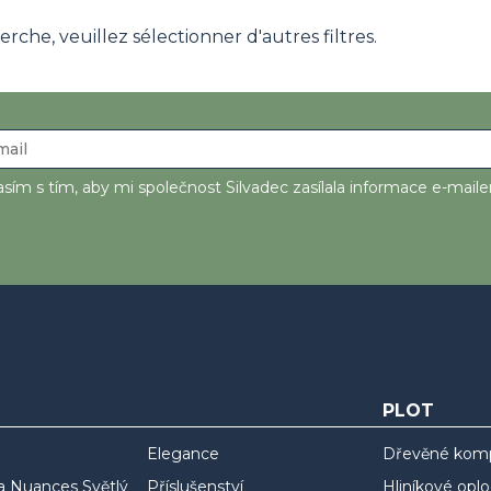
che, veuillez sélectionner d'autres filtres.
sím s tím, aby mi společnost Silvadec zasílala informace e-mail
PLOT
Elegance
Dřevěné komp
a Nuances Světlý
Příslušenství
Hliníkové oplo