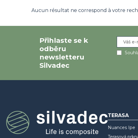
Aucun résultat ne correspond à votre recher
Přihlaste se k
odběru
Souhla
newsletteru
Silvadec
TERASA
Nuances Ipe
Terasová prkn