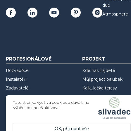
dub
Atmosphere
PROFESIONÁLOVÉ
PROJEKT
Rozvaděče
Kde nás najdete
Instalatéři
Můj project palubek
Zadavatelé
Kalkulačka terasy
Můj project oplocení
Tato stránka využívá cookies a dává ti na
Můj project opláštění
výběr, co chceš aktivovat
Inspirace
Rady pro instalaci
OK, přijmout vše