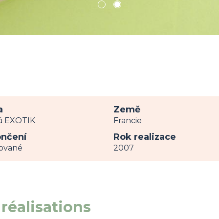
1
2
a
Země
á EXOTIK
Francie
nčení
Rok realizace
ované
2007
réalisations