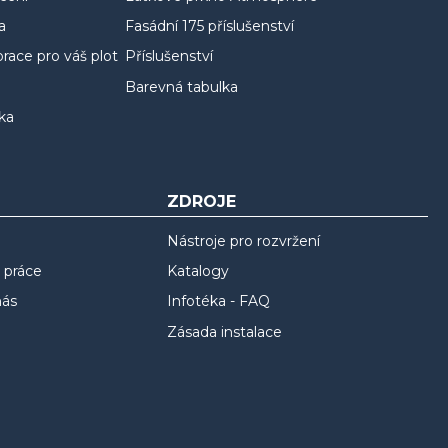
a
Fasádní 175 příslušenství
race pro váš plot
Příslušenství
Barevná tabulka
ka
ZDROJE
Nástroje pro rozvržení
 práce
Katalogy
nás
Infotéka - FAQ
Zásada instalace