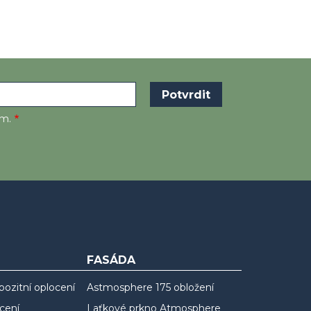
em.
FASÁDA
ozitní oplocení
Astmosphere 175 obložení
cení
Laťkové prkno Atmosphere