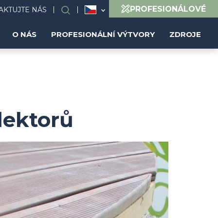
PROFESIONÁLOVÉ
AKTUJTE NÁS
Search
O NÁS
PROFESIONÁLNÍ VÝTVORY
ZDROJE
flektorů
Image