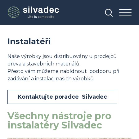
Přejít
Panel pro správu cookies
k
hlavnímu
obsahu
Instalatéři
Naše výrobky jsou distribuovány u prodejců
dřeva a stavebních materiálů.
Přesto vám můžeme nabídnout podporu při
zadávání a instalaci našich výrobků.
Kontaktujte poradce Silvadec
Všechny nástroje pro
instalatéry Silvadec