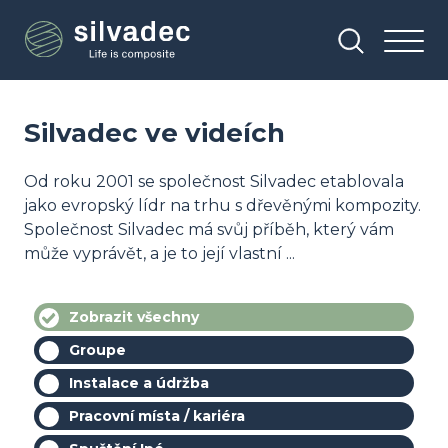
Přejít
Panel pro správu cookies
k
hlavnímu
obsahu
Silvadec ve videích
Od roku 2001 se společnost Silvadec etablovala
jako evropský lídr na trhu s dřevěnými kompozity.
Společnost Silvadec má svůj příběh, který vám
může vyprávět, a je to její vlastní ...
Zobrazit všechny
Groupe
Instalace a údržba
Pracovní místa / kariéra