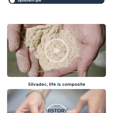
Spuštění Ipé
Silvadec, life is composite