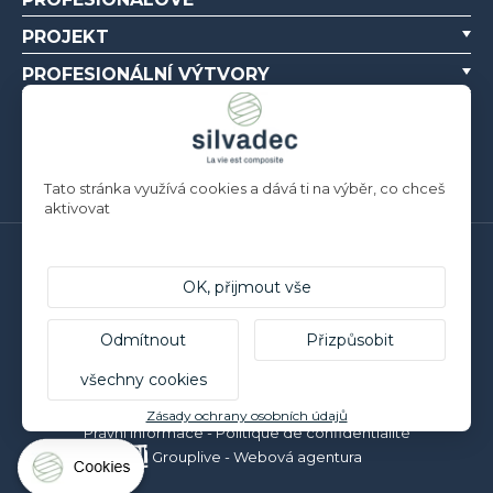
PROJEKT
PROFESIONÁLNÍ VÝTVORY
O NÁS
ZDROJE
Tato stránka využívá cookies a dává ti na výběr, co chceš
aktivovat
Silvadec France
Parc d’Activités de l’Estuaire
OK, přijmout vše
F-56190 ARZAL | T. +33 (0)2 97 450 900
Silvadec Deutschland
Odmítnout
Přizpůsobit
Ludwig-Erhard-Straße 3
všechny cookies
D-84069 Schierling | T. +49 9451 9443 500
© Silvadec - Všechna práva vyhrazena - Nesmluvní fotografie
Zásady ochrany osobních údajů
Právní informace
-
Politique de confidentialité
Grouplive - Webová agentura