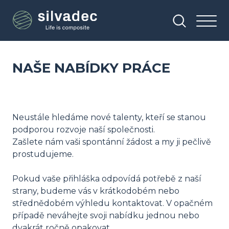
Přejít
Panel pro správu cookies
k
hlavnímu
obsahu
NAŠE NABÍDKY PRÁCE
Neustále hledáme nové talenty, kteří se stanou
podporou rozvoje naší společnosti.
Zašlete nám vaši spontánní žádost a my ji pečlivě
prostudujeme.
Pokud vaše přihláška odpovídá potřebě z naší
strany, budeme vás v krátkodobém nebo
střednědobém výhledu kontaktovat. V opačném
případě neváhejte svoji nabídku jednou nebo
dvakrát ročně opakovat.