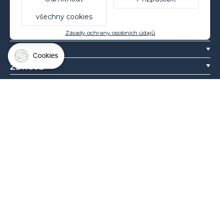
PROJEKT
všechny cookies
PROFESIONÁLNÍ VÝTVORY
Zásady ochrany osobních údajů
O NÁS
ZDROJE
Silvadec France
Parc d’Activités de l’Estuaire
F-56190 ARZAL | T. +33 (0)2 97 450 900
Silvadec Deutschland
Ludwig-Erhard-Straße 3
D-84069 Schierling | T. +49 9451 9443 500
© Silvadec - Všechna práva vyhrazena - Nesmluvní fotografie
Právní informace
-
Politique de confidentialité
Grouplive - Webová agentura