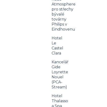
Atmosphere
pro střechy
bývalé
továrny
Philips v
Eindhovenu
Hotel
Le
Castel
Clara
Kancelář
Gide
Loyrette
Nouel
(PCA-
Stream)
Hotel
Thalasso
a Spa