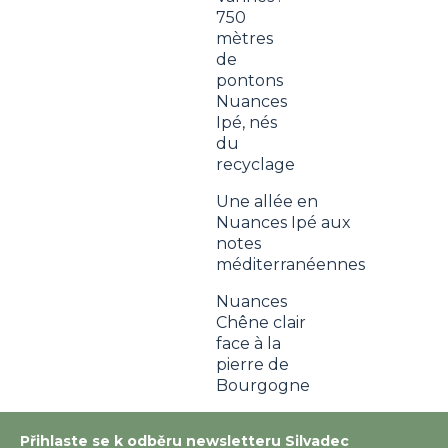
750
mètres
de
pontons
Nuances
Ipé, nés
du
recyclage
Une allée en
Nuances Ipé aux
notes
méditerranéennes
Nuances
Chêne clair
face à la
pierre de
Bourgogne
Přihlaste se k odběru newsletteru Silvadec