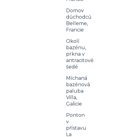
Domov
důchodců
Belleme,
Francie
Okolí
bazénu,
prkna v
antracitově
šedé
Míchaná
bazénová
paluba
Villa,
Galicie
Ponton
v
přístavu
La