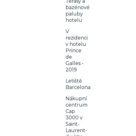
Terasy a
bazénové
paluby
hotelu
V
rezidenci
v hotelu
Prince
de
Galles -
2019
Letiště
Barcelona
Nákupní
centrum
Cap
3000 v
Saint-
Laurent-