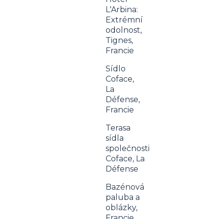
L'Arbina:
Extrémní
odolnost,
Tignes,
Francie
Sídlo
Coface,
La
Défense,
Francie
Terasa
sídla
společnosti
Coface, La
Défense
Bazénová
paluba a
oblázky,
Francie