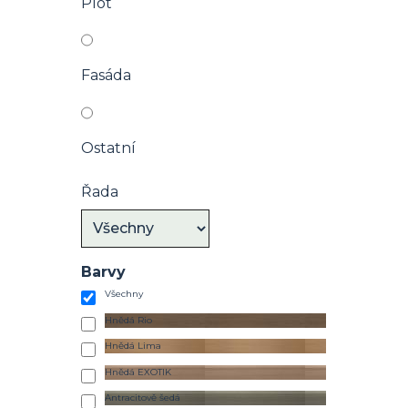
Plot
Fasáda
Ostatní
Řada
Barvy
Všechny
Hnědá Rio
Hnědá Lima
Hnědá EXOTIK
Antracitově šedá