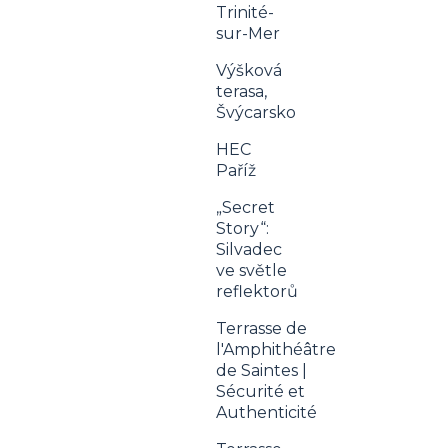
Trinité-
sur-Mer
Výšková
terasa,
Švýcarsko
HEC
Paříž
„Secret
Story“:
Silvadec
ve světle
reflektorů
Terrasse de
l'Amphithéâtre
de Saintes |
Sécurité et
Authenticité