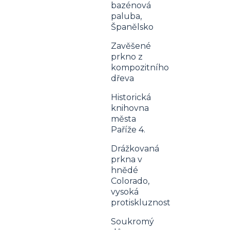
bazénová
paluba,
Španělsko
Zavěšené
prkno z
kompozitního
dřeva
Historická
knihovna
města
Paříže 4.
Drážkovaná
prkna v
hnědé
Colorado,
vysoká
protiskluznost
Soukromý