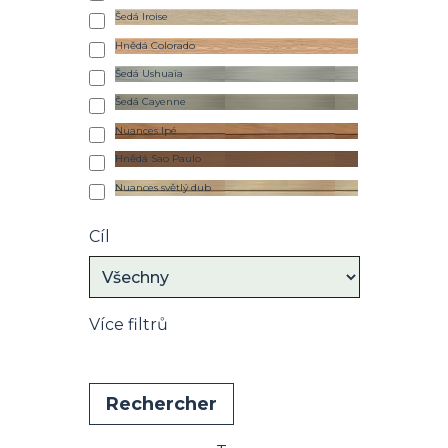
Šedá Iroise
Hnědá Colorado
Šedá Ushuaïa
Šedá Cayenne
Nuances Ipé
Hnědá Sao Paulo
Nuances světlý dub
Cíl
Více filtrů