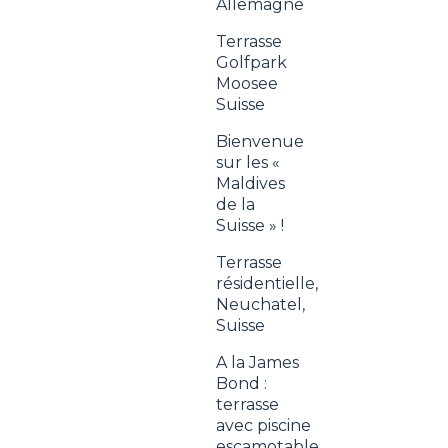
Allemagne
Terrasse
Golfpark
Moosee
Suisse
Bienvenue
sur les «
Maldives
de la
Suisse » !
Terrasse
résidentielle,
Neuchatel,
Suisse
A la James
Bond :
terrasse
avec piscine
escamotable