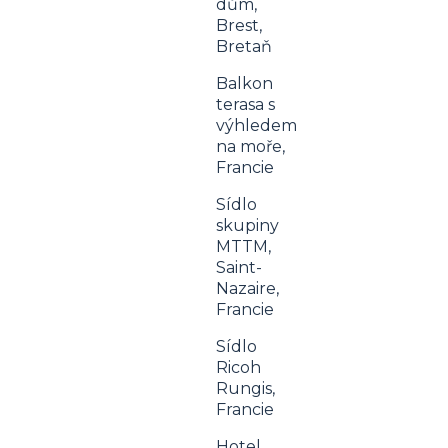
dům,
Brest,
Bretaň
Balkon
terasa s
výhledem
na moře,
Francie
Sídlo
skupiny
MTTM,
Saint-
Nazaire,
Francie
Sídlo
Ricoh
Rungis,
Francie
Hotel