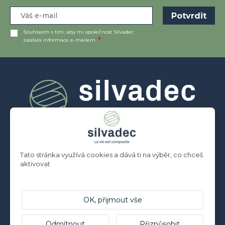
Souhlasím s tím, aby mi společnost Silvadec
zasílala informace e-mailem.
Tato stránka využívá cookies a dává ti na výběr, co chceš
TERASA
aktivovat
PLOT
FASÁDA
OK, přijmout vše
Odmítnout
Přizpůsobit
PROFESIONÁLOVÉ