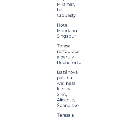
Miramar,
Le
Crouesty
Hotel
Mandarin
Singapur
Terasa
restaurace
a baru v
Rochefortu
Bazénová
paluba
wellness
kliniky
SHA,
Alicante,
Španělsko
Terasa a