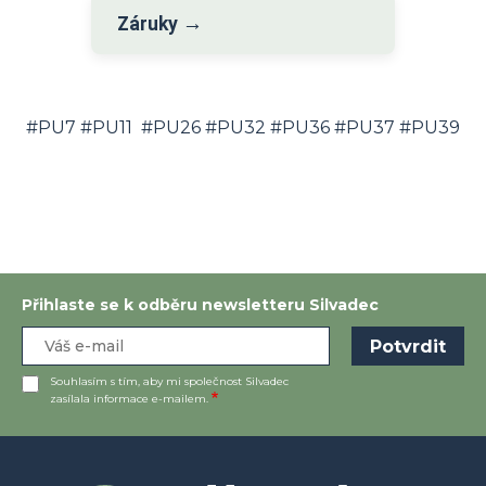
→
Záruky
#PU7 #PU11 #PU26 #PU32 #PU36 #PU37 #PU39
Přihlaste se k odběru newsletteru Silvadec
Souhlasím s tím, aby mi společnost Silvadec
zasílala informace e-mailem.