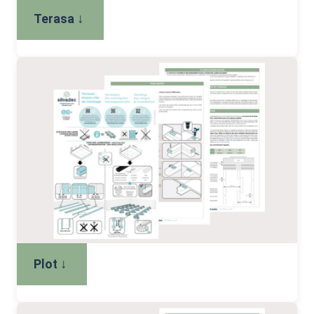
↓
Terasa
↓
Plot