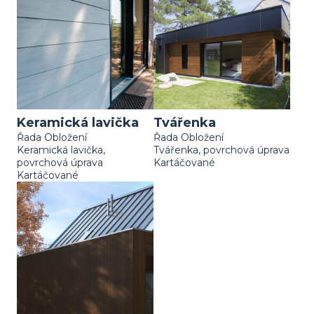
Keramická lavička
Tvářenka
Řada Obložení
Řada Obložení
Keramická lavička,
Tvářenka, povrchová úprava
povrchová úprava
Kartáčované
Kartáčované