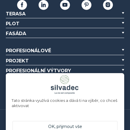
TERASA
PLOT
FASÁDA
PROFESIONÁLOVÉ
PROJEKT
PROFESIONÁLNÍ VÝTVORY
O NÁS
ZDROJE
Tato stránka využívá cookies a dává ti na výběr, co chceš
aktivovat
Silvadec France
OK, přijmout vše
Parc d’Activités de l’Estuaire