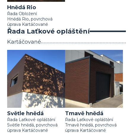
Hnědá Rio
Řada Obložení
Hnědá Rio, povrchová
úprava Kartáčované
Řada Laťkové opláštění
Kartáčované
Světle hnědá
Tmavě hnědá
Řada Laťkové opláštění
Řada Laťkové opláštění
Světle hnědá, povrchová
Tmavě hnědá, povrchová
úprava Kartáčované
úprava Kartáčované