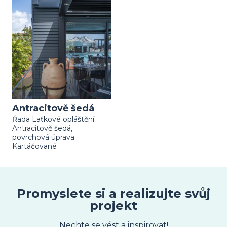
Antracitově šedá
Řada Laťkové opláštění
Antracitově šedá,
povrchová úprava
Kartáčované
Promyslete si a realizujte svůj
projekt
Nechte se vést a inspirovat!