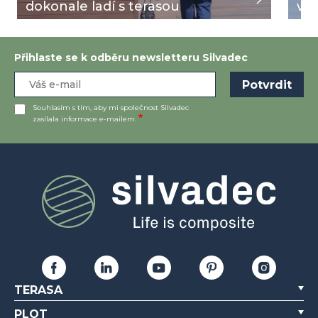
dokonale ladí s terasou
v L
Přihlaste se k odběru newsletteru Silvadec
Souhlasím s tím, aby mi společnost Silvadec
zasílala informace e-mailem.
TERASA
PLOT