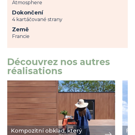
Atmosphere
Dokončení
4 kartáčované strany
Země
Francie
Découvrez nos autres
réalisations
Image
zobrazit
Ima
zobra
Kompozitní obklad, který
Fas