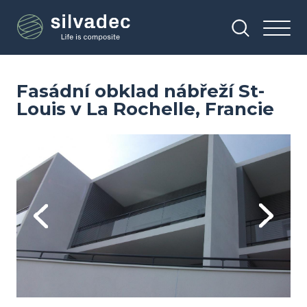
Přejít
Panel pro správu cookies
k
hlavnímu
obsahu
Fasádní obklad nábřeží St-
Louis v La Rochelle, Francie
Image
Im
Previous
Next