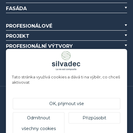
FASÁDA
PROFESIONÁLOVÉ
PROJEKT
PROFESIONÁLNÍ VÝTVORY
O NÁS
ZDROJE
Tato stránka využívá cookies a dává ti na výběr, co chceš
aktivovat
Silvadec France
Parc d’Activités de l’Estuaire
OK, přijmout vše
F-56190 ARZAL | T. +33 (0)2 97 450 900
Silvadec Deutschland
Odmítnout
Přizpůsobit
Ludwig-Erhard-Straße 3
všechny cookies
D-84069 Schierling | T. +49 9451 9443 500