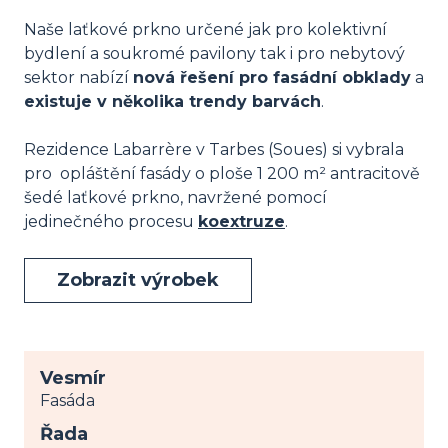
Naše laťkové prkno určené jak pro kolektivní
bydlení a soukromé pavilony tak i pro nebytový
sektor nabízí
nová řešení pro fasádní obklady
a
existuje v několika trendy barvách
.
Rezidence Labarrère v Tarbes (Soues) si vybrala
pro opláštění fasády o ploše 1 200 m² antracitově
šedé laťkové prkno, navržené pomocí
jedinečného procesu
koextruze
.
Zobrazit výrobek
Vesmír
Fasáda
Řada