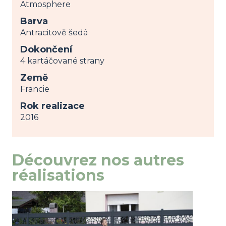
Atmosphere
Barva
Antracitově šedá
Dokončení
4 kartáčované strany
Země
Francie
Rok realizace
2016
Découvrez nos autres
réalisations
Image
zobrazit