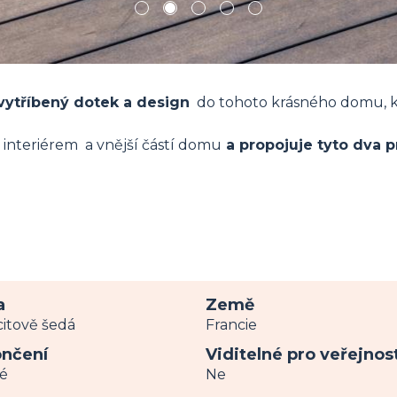
1
2
3
4
5
vytříbený dotek a design
do tohoto krásného domu, kt
interiérem a vnější částí domu
a propojuje tyto dva 
a
Země
citově šedá
Francie
nčení
Viditelné pro veřejnos
é
Ne