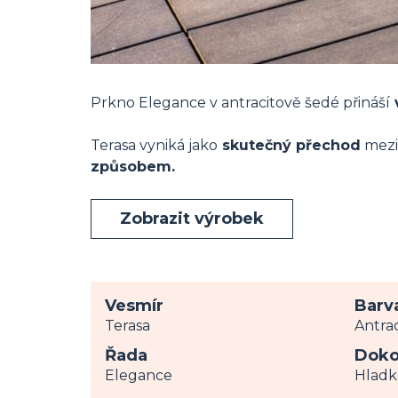
Prkno Elegance v antracitově šedé přináší
Terasa vyniká jako
skutečný přechod
mezi 
způsobem.
Zobrazit výrobek
Vesmír
Barv
Terasa
Antra
Řada
Doko
Elegance
Hladk