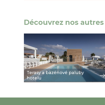
Découvrez nos autres 
Image
zobrazit
Terasy a bazénové paluby
hotelu