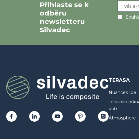
Přihlaste se k
odběru
Souhla
newsletteru
Silvadec
TERASA
Nuances Ipe
Terasová prkn
dub
Atmosphere