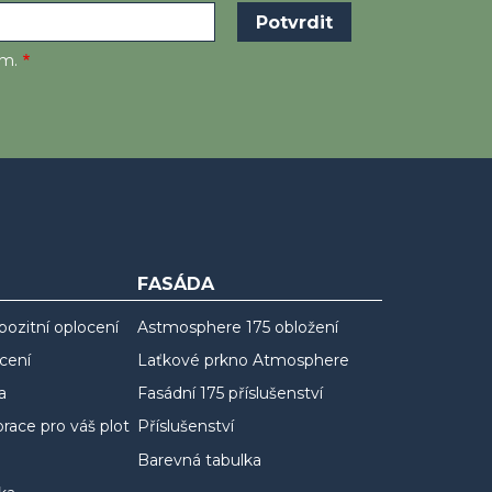
em.
FASÁDA
ozitní oplocení
Astmosphere 175 obložení
cení
Laťkové prkno Atmosphere
a
Fasádní 175 příslušenství
race pro váš plot
Příslušenství
Barevná tabulka