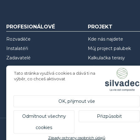
PROFESIONÁLOVÉ
PROJEKT
Rozvaděče
Kde nás najdete
Instalatéři
Můj project palubek
Zadavatelé
Kalkulačka terasy
Můj project oplocení
Tato stránka využívá cookies a dává ti na
Můj project opláštění
výběr, co chceš aktivovat
Inspirace
Rady pro instalaci
OK, přijmout vše
Odmítnout všechny
Přizpůsobit
cookies
Silvadec France
Zásady ochrany osobních údajů