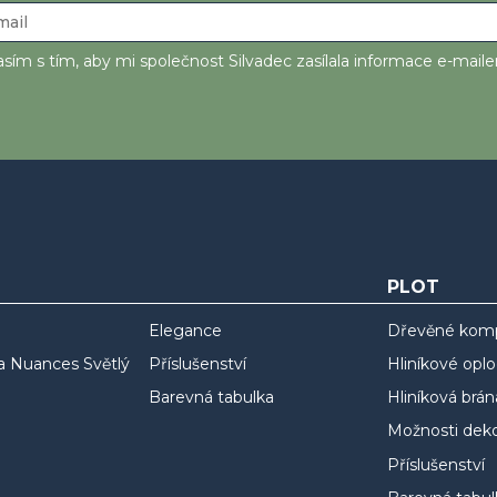
sím s tím, aby mi společnost Silvadec zasílala informace e-mail
PLOT
Elegance
Dřevěné komp
a Nuances Světlý
Příslušenství
Hliníkové oplo
Barevná tabulka
Hliníková brán
Možnosti deko
Příslušenství