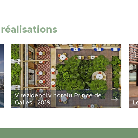
réalisations
Image
zobrazit
Im
zob
V rezidenci v hotelu Prince de
Galles - 2019
L