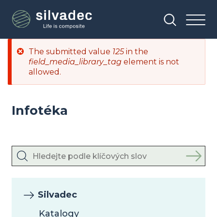
Přejít
Panel pro správu cookies
k
hlavnímu
obsahu
Chybová
The submitted value
125
in the
zpráva
field_media_library_tag
element is not
allowed.
Infotéka
Silvadec
Katalogy