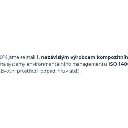
14 jsme se stali
1. nezávislým výrobcem kompozitníh
ané na systémy environmentálního managementu
ISO 140
ivotní prostředí (odpad, hluk atd.).