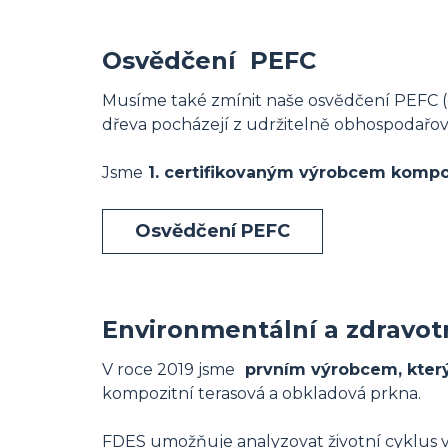
Osvědčení PEFC
Musíme také zmínit naše osvědčení PEFC (e
dřeva pocházejí z udržitelně obhospodařovan
Jsme
1. certifikovaným výrobcem kompo
Osvědčení PEFC
Environmentální a zdravot
V roce 2019 jsme
prvním výrobcem, kter
kompozitní terasová a obkladová prkna.
FDES umožňuje analyzovat životní cyklus v