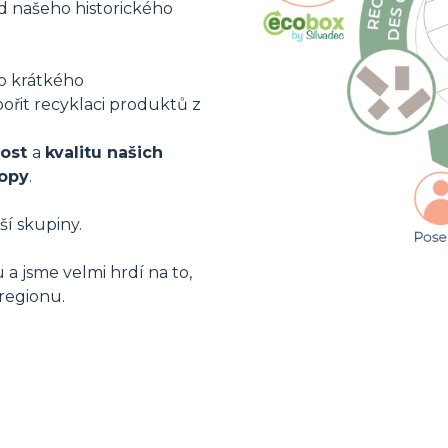
d našeho historického
o krátkého
řit recyklaci produktů z
nost
a
kvalitu našich
topy
.
ší skupiny.
 a jsme velmi hrdí na to,
regionu.