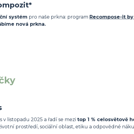
ompozit*
ační systém
pro naše prkna: program
Recompose-it by
ábíme nová prkna.
ačky
s
s v
listopadu 2025
a řadí se mezi
top 1 % celosvětově 
ivotní prostředí, sociální oblast, etiku a odpovědné nák