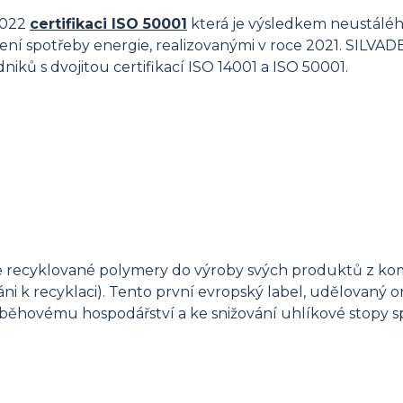
 2022
certifikaci ISO 50001
která je výsledkem neustálého
ní spotřeby energie, realizovanými v roce 2021. SILVADE
ů s dvojitou certifikací ISO 14001 a ISO 50001.
je recyklované polymery do výroby svých produktů z ko
ni k recyklaci). Tento první evropský label, udělovaný o
běhovému hospodářství a ke snižování uhlíkové stopy spo