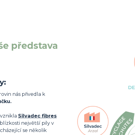
še představa
y:
ovin nás přivedla k
učku.
 vznikla
Silvadec fibres
blízkosti největší pily v
cházející se několik