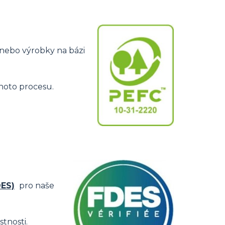
 nebo výrobky na bázi
hoto procesu.
DES)
pro naše
tnosti.