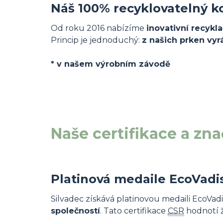
Náš 100% recyklovatelný k
Od roku 2016 nabízíme
inovativní recykl
Princip je jednoduchý:
z našich prken vyr
* v našem výrobním závodě
Naše certifikace a zn
Platinová medaile EcoVadi
Silvadec
získává platinovou medaili EcoVadi
společností
. Tato certifikace
CSR
hodnotí ž