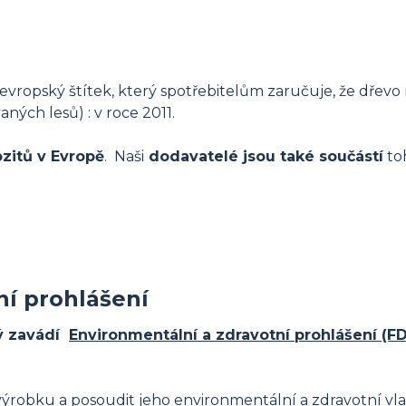
vropský štítek, který spotřebitelům zaručuje, že dřevo
ých lesů) : v roce 2011.
zitů v Evropě
. Naši
dodavatelé jsou také součástí
to
ní prohlášení
ý zavádí
Environmentální a zdravotní prohlášení (F
ýrobku a posoudit jeho environmentální a zdravotní vlas