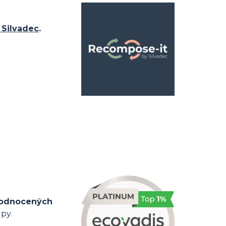
 Silvadec
.
hodnocených
upy.