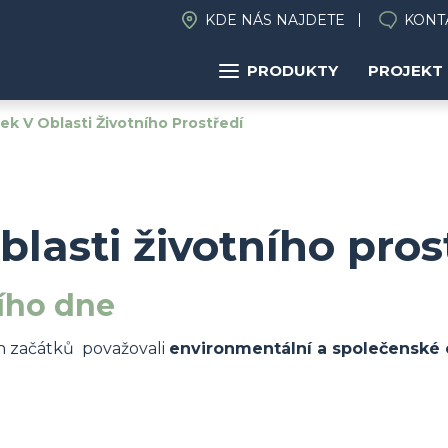
KDE NÁS NAJDETE
KONT
PRODUKTY
PROJEKT
k V Oblasti Životního Prostředí
blasti životního pros
ího dne
ch začátků považovali
environmentální a společenské 