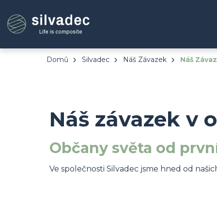
Přejít
Panel pro správu cookies
k
hlavnímu
obsahu
Domů
Silvadec
Náš Závazek
Náš Závaze
Náš závazek v o
Občany světa od prvn
Ve společnosti Silvadec jsme hned od naši