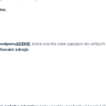
tní.
odporu
ADEME
, která ocenila naše zapojení do velkýc
hování zdrojů
.