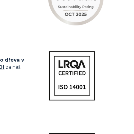
o dřeva v
01
za náš