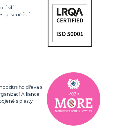
 úsilí
C je součástí
mpozitního dřeva a
rganizací Alliance
jené s plasty.